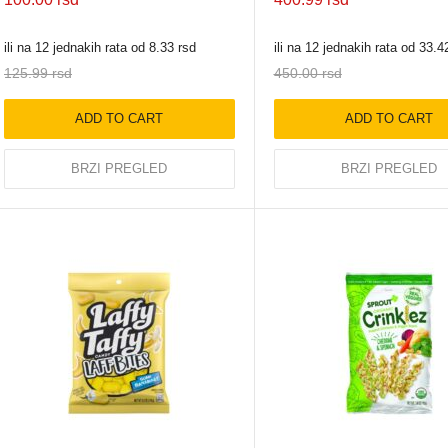
ili na 12 jednakih rata od
8.33
rsd
ili na 12 jednakih rata od
33.4
125.99
rsd
450.00
rsd
ADD TO CART
ADD TO CART
BRZI PREGLED
BRZI PREGLED