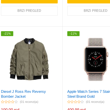
BRZI PREGLED
BRZI PREGLED
-
21
%
-
11
%
Diesel J Ross Rev Reversy
Apple Watch Series 7 Stai
Bomber Jacket
Steel Brand Gold
01 recenzija
01 recenzija
100.00
rsd
400.99
rsd