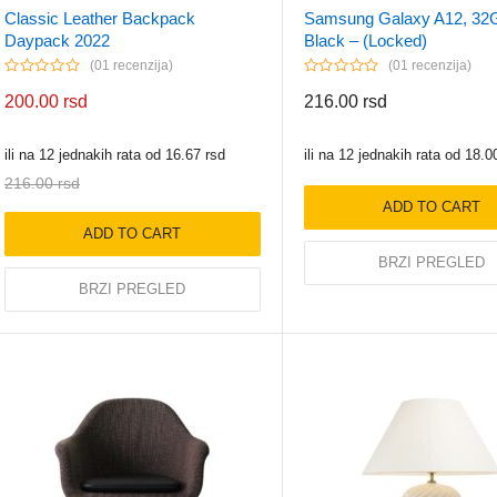
Classic Leather Backpack
Samsung Galaxy A12, 32
Daypack 2022
Black – (Locked)
01 recenzija
01 recenzija
200.00
rsd
216.00
rsd
ili na 12 jednakih rata od
16.67
rsd
ili na 12 jednakih rata od
18.0
216.00
rsd
ADD TO CART
ADD TO CART
BRZI PREGLED
BRZI PREGLED