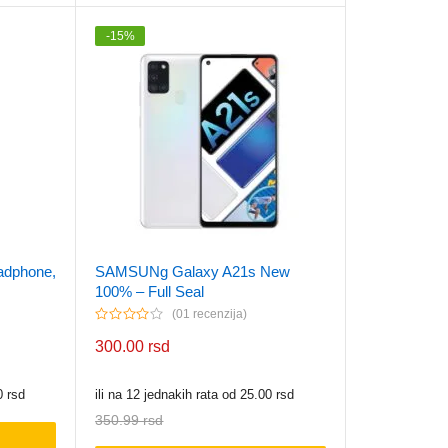
-
15
%
adphone,
SAMSUNg Galaxy A21s New
100% – Full Seal
01 recenzija
300.00
rsd
0
rsd
ili na 12 jednakih rata od
25.00
rsd
350.99
rsd