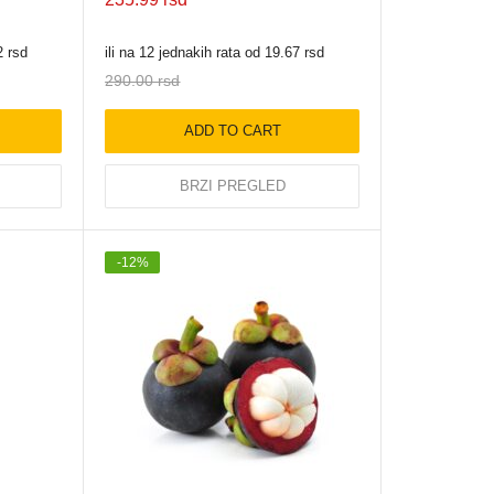
2
rsd
ili na 12 jednakih rata od
19.67
rsd
290.00
rsd
ADD TO CART
BRZI PREGLED
-
12
%