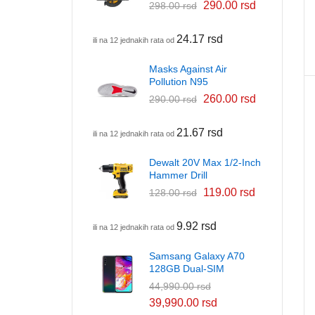
290.00
rsd
298.00
rsd
24.17
rsd
ili na 12 jednakih rata od
Masks Against Air
Pollution N95
260.00
rsd
290.00
rsd
21.67
rsd
ili na 12 jednakih rata od
Dewalt 20V Max 1/2-Inch
Hammer Drill
119.00
rsd
128.00
rsd
9.92
rsd
ili na 12 jednakih rata od
Samsang Galaxy A70
128GB Dual-SIM
44,990.00
rsd
39,990.00
rsd