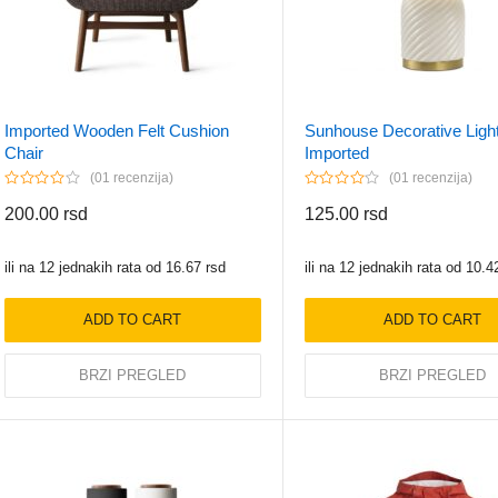
Imported Wooden Felt Cushion
Sunhouse Decorative Ligh
Chair
Imported
01 recenzija
01 recenzija
200.00
rsd
125.00
rsd
ili na 12 jednakih rata od
16.67
rsd
ili na 12 jednakih rata od
10.4
ADD TO CART
ADD TO CART
BRZI PREGLED
BRZI PREGLED