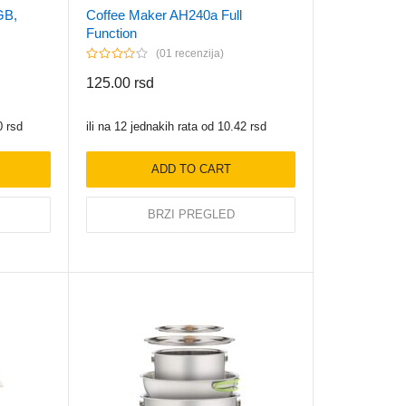
GB,
Coffee Maker AH240a Full
Function
01 recenzija
125.00
rsd
0
rsd
ili na 12 jednakih rata od
10.42
rsd
ADD TO CART
BRZI PREGLED