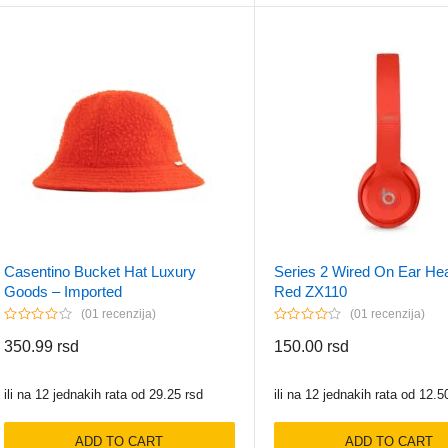
Casentino Bucket Hat Luxury
Series 2 Wired On Ear He
Goods – Imported
Red ZX110
01 recenzija
01 recenzija
350.99
rsd
150.00
rsd
ili na 12 jednakih rata od
29.25
rsd
ili na 12 jednakih rata od
12.5
ADD TO CART
ADD TO CART