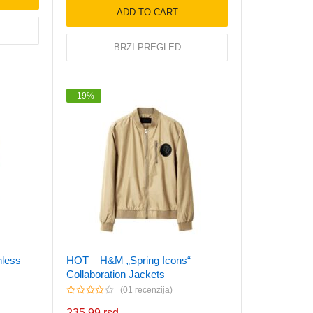
ADD TO CART
BRZI PREGLED
-
19
%
nless
HOT – H&M „Spring Icons“
Collaboration Jackets
01 recenzija
235.99
rsd