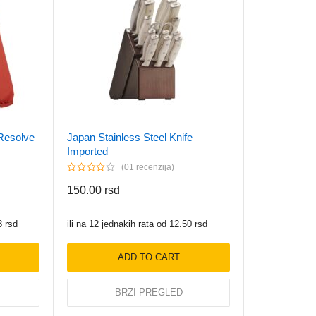
Resolve
Japan Stainless Steel Knife –
Imported
01 recenzija
150.00
rsd
3
rsd
ili na 12 jednakih rata od
12.50
rsd
ADD TO CART
BRZI PREGLED